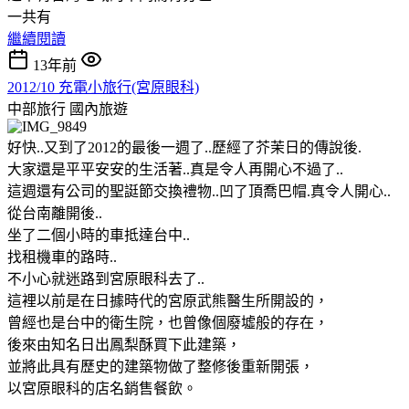
一共有
繼續閱讀
13年前
2012/10 充電小旅行(宮原眼科)
中部旅行
國內旅遊
好快..又到了2012的最後一週了..歷經了芥茉日的傳說後.
大家還是平平安安的生活著..真是令人再開心不過了..
這週還有公司的聖誔節交換禮物..凹了頂喬巴帽.真令人開心..
從台南離開後..
坐了二個小時的車抵達台中..
找租機車的路時..
不小心就迷路到宮原眼科去了..
這裡以前是在日據時代的宮原武熊醫生所開設的，
曾經也是台中的衛生院，也曾像個廢墟般的存在，
後來由知名日出鳳梨酥買下此建築，
並將此具有歷史的建築物做了整修後重新開張，
以宮原眼科的店名銷售餐飲。