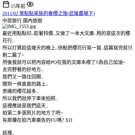
15年前
2011/02 黑點點家族的春櫻之旅(武陵農場下)
中部旅行
國內旅遊
最近用點點印..趁著特價..又做了一本大文庫..用的是這次的櫻
花行..
所以打算趁這幾天的晚上..快點把櫻花行寫一寫..這篇寫完就只
剩二篇了~
然後我就可以把內容給PO在我的文庫本裡了!!為自己加油~
去完野餐的好地方..
我們又一路往回開..
開到一條直直的路上..
旁邊的櫻花超多..
所以我們就停下車來拍照..
這裡應該是我們這天..
拍第二多張照片的地方了吧~
有那種在拍汽車廣告的FU嗎? XD
這裡..