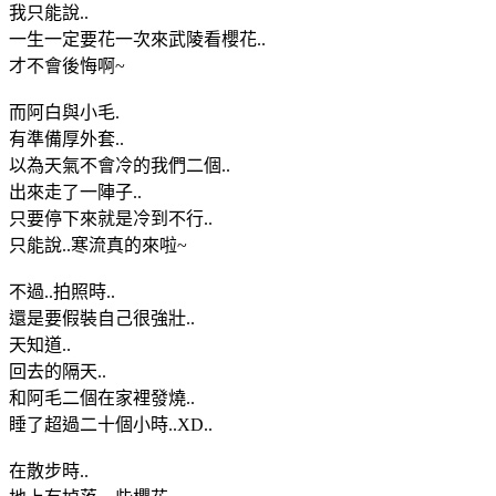
我只能說..
一生一定要花一次來武陵看櫻花..
才不會後悔啊~
而阿白與小毛.
有準備厚外套..
以為天氣不會冷的我們二個..
出來走了一陣子..
只要停下來就是冷到不行..
只能說..寒流真的來啦~
不過..拍照時..
還是要假裝自己很強壯..
天知道..
回去的隔天..
和阿毛二個在家裡發燒..
睡了超過二十個小時..XD..
在散步時..