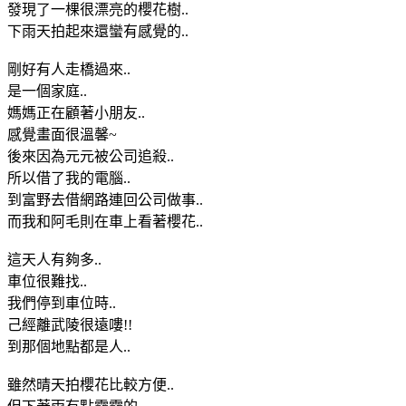
發現了一棵很漂亮的櫻花樹..
下雨天拍起來還蠻有感覺的..
剛好有人走橋過來..
是一個家庭..
媽媽正在顧著小朋友..
感覺畫面很溫馨~
後來因為元元被公司追殺..
所以借了我的電腦..
到富野去借網路連回公司做事..
而我和阿毛則在車上看著櫻花..
這天人有夠多..
車位很難找..
我們停到車位時..
己經離武陵很遠嘍!!
到那個地點都是人..
雖然晴天拍櫻花比較方便..