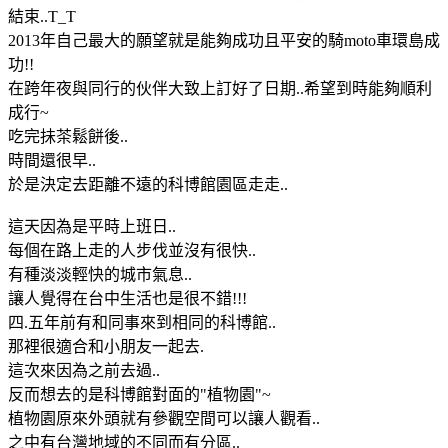
結束..T_T
2013年自己最大的願望就是能夠成功且平安的騎moto車環島成
功!!
在跨年夜與同行的伙伴大致上訂好了日期..希望到時能夠順利
成行~
吃完抺茶鬆餅後..
時間還很早..
於是決定去距離不遠的科博館園區走走..
這天因為是平時上班日..
每個在路上走的人步伐並沒有很快..
有種淡淡輕快的城市氣息..
讓人覺得在台中生活也是很不錯!!!
四.五年前有和同事來到相同的科博館..
那裡很適合和小朋友一起去.
這次來因為之前去過..
反而想去的是科博館對面的"植物園"~
植物園原來外頭就有參觀空間可以讓人觀看..
之中有台灣地域的不同而有分區..