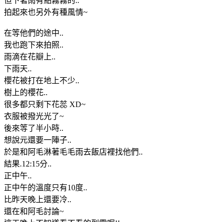
但下著雨有點霧霧的..
拍起來也另外有種風情~
在等他們的途中..
我也跑下來拍照..
雨滴在花瓣上..
下雨天..
櫻花被打在地上不少..
樹上的櫻花..
很多都只剩下花蕊 XD~
衣服被撥光光了~
後來等了半小時..
想說元還要一陣子..
於是和阿毛淋著毛毛雨去飯店裡找他們..
結果.12:15分..
正中午..
正中午的溫度只有10度..
比昨天晚上還要冷..
還在和阿毛討論~