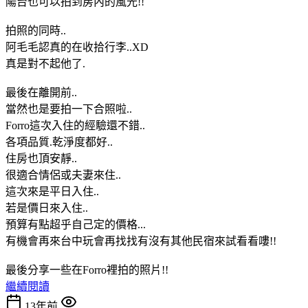
陽台也可以拍到房內的風光!!
拍照的同時..
阿毛毛認真的在收拾行李..XD
真是對不起他了.
最後在離開前..
當然也是要拍一下合照啦..
Forro這次入住的經驗還不錯..
各項品質.乾淨度都好..
住房也頂安靜..
很適合情侶或夫妻來住..
這次來是平日入住..
若是價日來入住..
預算有點超乎自己定的價格...
有機會再來台中玩會再找找有沒有其他民宿來試看看嘍!!
最後分享一些在Forro裡拍的照片!!
繼續閱讀
13年前