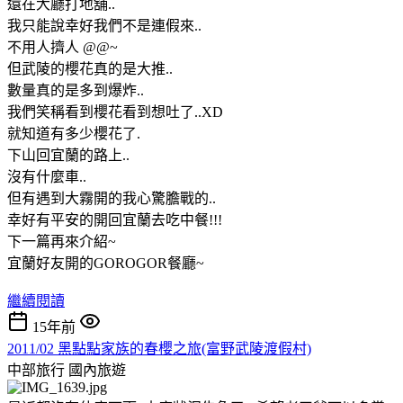
還在大廳打地舖..
我只能說幸好我們不是連假來..
不用人擠人 @@~
但武陵的櫻花真的是大推..
數量真的是多到爆炸..
我們笑稱看到櫻花看到想吐了..XD
就知道有多少櫻花了.
下山回宜蘭的路上..
沒有什麼車..
但有遇到大霧開的我心驚膽戰的..
幸好有平安的開回宜蘭去吃中餐!!!
下一篇再來介紹~
宜蘭好友開的GOROGOR餐廳~
繼續閱讀
15年前
2011/02 黑點點家族的春櫻之旅(富野武陵渡假村)
中部旅行
國內旅遊