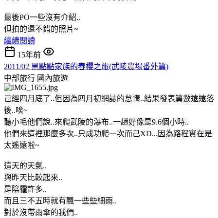
最後PO一些沒有介紹..
但拍的還不錯的照片~
繼續閱讀
15年前
2011/02 黑點點家族的春櫻之旅(武陵農場番外篇)
中部旅行
國內旅遊
己經四月底了..但因為四月初網誌的怠惰..結果發表篇數遠遠落
後..唉~
聽小毛他們說..來爬武陵的瀑布..一趟好像是9.6個小時..
他們來這裡那麼多次..只成功爬一次而己XD...因為路程實在是
太遙遠啦~
這天的天氣..
與昨天比較起來..
是陰霾許多..
而且三不五時就有飄一些些細雨..
對於沒帶雨傘的我們..