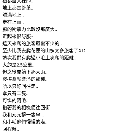
樹都蠻大棵的..
地上都是針葉..
舖滿地上..
走在上面..
腳的衝擊力比較沒那麼大..
走起來很舒服~
這天來爬的旅客還蠻不少的..
至少比我去爬花蓮的山多太多旅客了XD..
這次我們有爬過小毛上次爬的距離..
大約是2.5公里..
但之後開始下起大雨..
沒撐傘就會溼的那種..
所以只好回往走..
傘只有二隻..
可憐的阿毛..
抱著我的相機便往回衝..
我和元元撐一隻傘...
和小毛他們慢慢的走..
回程時..