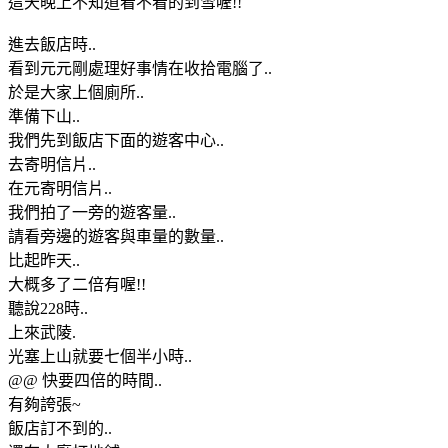
這天晚上不知道看不看的到雪喔!!
進去飯店時..
看到元元剛處理好事情在收拾電腦了..
於是大家上個廁所..
準備下山..
我們先到飯店下面的遊客中心..
去寄明信片..
在元寄明信片..
我們拍了一旁的遊客量..
請看旁邊的遊客與車量的數量..
比起昨天..
大概多了二倍有喔!!
聽說228時..
上來武陵.
光塞上山就要七個半小時..
@@ 快要四倍的時間..
有夠誇張~
飯店訂不到的..