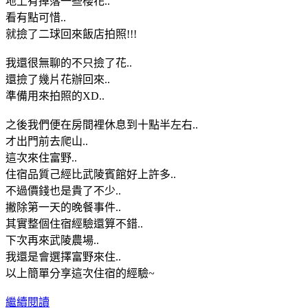
地上有掉落一些櫻花..
看有點可惜..
就撿了二球回來飯店拍照!!!
我還很無聊的不只撿了花..
還撿了幾片花辦回來..
準備用來拍照的XD..
之後我們便在房間裡休息到十點半左右..
才出門前去爬山..
這次來住富野..
住宿品質己經比武陵賓館好上許多..
不過價錢也是貴了不少..
撇除第一天的晚餐事件..
其實整個住宿經驗還算不錯..
下次再來武陵農場..
我還是會選擇富野來住..
以上簡單分享這次住宿的經驗~
繼續閱讀