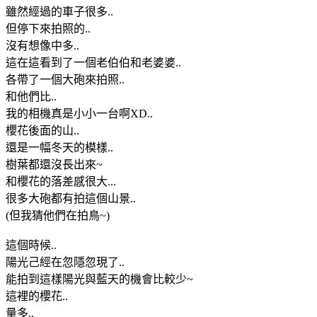
雖然經過的車子很多..
但停下來拍照的..
沒有想像中多..
這在這看到了一個老伯伯和老婆婆..
各帶了一個大砲來拍照..
和他們比..
我的相機真是小小一台啊XD..
櫻花後面的山..
還是一幅冬天的模樣..
樹葉都還沒長出來~
和櫻花的落差感很大...
很多大砲都有拍這個山景..
(但我猜他們在拍鳥~)
這個時候..
陽光己經在忽隱忽現了..
能拍到這樣陽光與藍天的機會比較少~
這裡的櫻花..
量多..