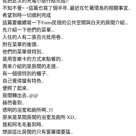
就把此次的充電小旅行給完成!!
不知不覺= =這篇也寫了個半年..最近在忙著環島的相關事宜..
希望到時一切順利完成
這篇要繼續寫一下Forro民宿的公共空間與白天的房間介紹...
先介紹一下他們的菜單...
入住的人有二張百元抵用卷..
附在菜單的後頭..
他們的菜單很特別..
是用答案卡的方式來點餐的..
再來介紹的是房間的走道..
有一個很特別的櫃子..
自己覺得蠻有特色..
便照了起來..
房間轉出去..@@
赫然看到..
透明的浴室和廁所啊..!!!
原來是某間房間的浴室及廁所 XD..
我和阿毛毛看到時..
想說這比房間的只有窗簾還要猛..