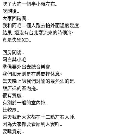
吃了大約一個半小時左右..
吃飽後..
大家回房間..
我和阿毛二個人跑去拍外面溫度幾度..
結果..還沒有台北寒流來的時候冷~
真是失望XD..
回房間後..
阿白與小毛..
準備要外出去聽音樂會..
我們和元則是在房間裡休息~
當天晚上讓我們討論的最熱烈的是..
飯店送的室內拖..
很有質感..
有別於一般的室內拖..
比較厚..
這天我們大家都在十二點左右入睡..
因為大家都要看犀利人寠咩..
要睡覺前..