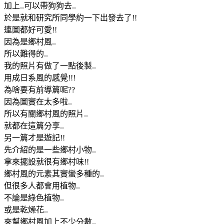
加上..可以帶狗狗去..
於是就和研究所同學約一下出發去了!!
連圖都好可愛!!
因為是鄉村風..
所以難得的..
我的照片有做了一點後製..
用成日系風的感覺!!!
為啥要有前導篇呢??
因為圖實在太多啦..
所以有關鄉村風的照片..
就都在這篇分享..
另一篇才是遊記!!
先介紹的是一些鄉村小物..
拿來擺設就很有鄉村味!!
鄉村風的元素其實蠻多種的..
但很多人都會用植物..
不論是綠色植物..
或是乾燥花..
來幫鄉村風加上不少分數..