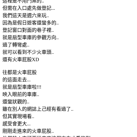
這裡是不用門票的..
但需在入口處先做登記...
我們這天是週六來玩..
因為是假日遊客還蠻多的..
登記窗口對面的巷子裡..
就是扇型車庫的參觀方向..
過了轉彎處..
就可以看到不少火車頭..
還有火車屁股XD
往都是火車屁股
的這面走去...
就是扇型車庫啦!!!
映入眼前的車庫..
還蠻狀觀的..
雖在別人的網誌上己經有看過了..
但其實現場看..
感受會更大...
剛剛走進來的火車屁股..