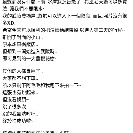
最近都沒有什麼下雨..水庫狀況告急了...希望老天爺可以多賞
臉..讓我們不要限水~
我的武陵農場篇..終於可以進入下一個階段..而且.照片沒有很
多XD..
希望今天可以順利的把這篇給結束掉.以進入第二天的行程~
離開了對面的小山..
原本想直衝飯店..
但想到一開始進入武陵時..
即可見到的一大叢櫻花樹~
其他的人都累翻了..
大家都不想下車..
所以只剩下阿毛毛和我跑下來拍一下~
這張也有跳起來..
但沒看鏡頭~
跳了很多次..
跳的我氣喘呼呼..
終於拍成功啦~