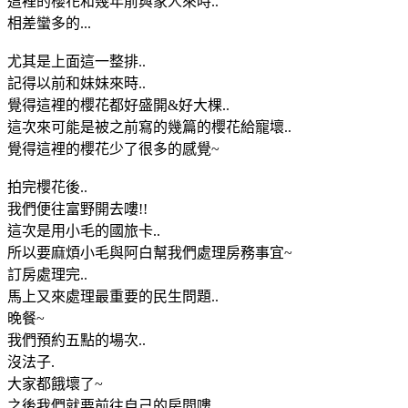
這裡的櫻花和幾年前與家人來時..
相差蠻多的...
尤其是上面這一整排..
記得以前和妹妹來時..
覺得這裡的櫻花都好盛開&好大棵..
這次來可能是被之前寫的幾篇的櫻花給寵壞..
覺得這裡的櫻花少了很多的感覺~
拍完櫻花後..
我們便往富野開去嘍!!
這次是用小毛的國旅卡..
所以要麻煩小毛與阿白幫我們處理房務事宜~
訂房處理完..
馬上又來處理最重要的民生問題..
晚餐~
我們預約五點的場次..
沒法子.
大家都餓壞了~
之後我們就要前往自己的房間嘍..