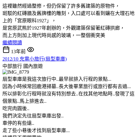
這裡雖然經過整修，但仍保留了許多舊建築的原物件，
斑駁的紅磚牆及舊牌樓的雕刻，入口處可以看到鑲在大理石地
上的「宮原眼科1927」，
是宮原武熊於1927年創辦的，外觀建築保留著紅磚拱廊，
而上方則加上現代時尚感的玻璃，一整個衝突美
繼續閱讀
13年前
2012/10 充電小旅行(扇型車庫)
中部旅行
國內旅遊
扇型車庫是我這次旅行中..最早就排入行程的景點...
因為小時候常回鹿港掃墓..長大後畢業旅行或旅行都有去過...
所以排彰化行程時就沒有特別想去..在找其他地點時..發現了這
個景點..馬上排進去..
吃完肉圓後..
我們決定先往扇型車庫出發..
車停的有些遠..
走了些小巷後才找到扇型車庫...