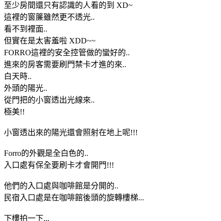
至少房間還只有認識的人看的到 XD~
這裡的窗簾雖然更不透光..
看不到裡面..
但實在是太害羞啦 XDD~~
FORRO這裡的安全控管做的蠻好的..
進來的房客需要刷門禁卡才進的來..
白天時..
外頭的陽光..
從門把的小窗透出光線來..
極美!!
小窗透出來的陽光還會照射在地上呢!!!
Forro的外觀是全白色的..
入口處有保全要刷卡才會開門!!!
他們的入口處與咖啡館是分開的..
民宿入口處是在咖啡館後頭的旋轉樓梯...
下樓拍一下...