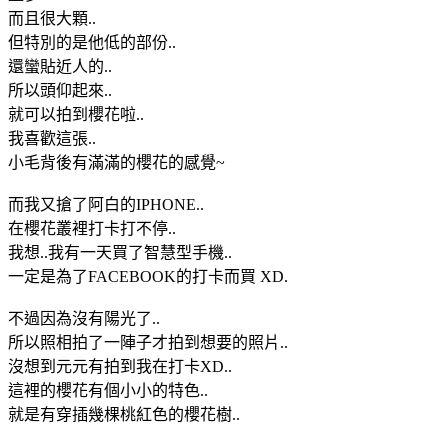
而且很大顆..
但特別的是他低的部份..
還蠻貼近人的..
所以頭仰起來..
就可以拍到櫻花啦..
我喜歡這張..
小毛背後有滿滿的櫻花的感覺~
而我又搶了阿白的IPHONE..
在櫻花叢裡打卡打不停..
我想..我有一天買了智慧型手機..
一定是為了FACEBOOK的打卡而買 XD.
不過因為沒有陽光了..
所以照相拍了一陣子才拍到想要的照片..
沒想到元元有拍到我在打卡XD..
這裡的櫻花有個小小的特色..
就是有穿插幾棵桃紅色的櫻花樹..