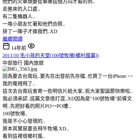
他們的火車頭要從車庫這個方向才看的到..
走進來的入口處..
有二隻機器人..
一堆小朋友忙著和他們合照..
排了一陣子才換我們..XD
繼續閱讀
14年前
2011/10 毛小孩的天堂(100號牧場[鄉村風篇])
中部旅行
國內旅遊
因為要去台南玩..要先在出發前先存檔..也買了一台iPhone ><
我的電視飛了..
這次去台南玩會寄一些明信片給大家..祝大家聖誕節快樂啦..
我必須承認..這篇文章很打混..XD因為是"100號牧場"前導文
啊..先把好看的照片PO一PO嘍..
100號牧場..
我是不小心發現的..
原本其實是要去飛牛牧場.XD..
看到這裡很鄉村風..