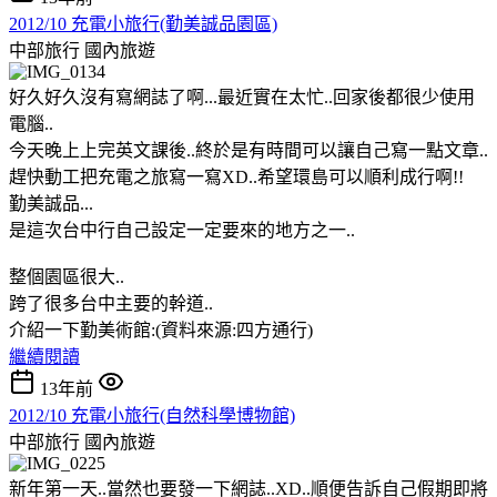
2012/10 充電小旅行(勤美誠品園區)
中部旅行
國內旅遊
好久好久沒有寫網誌了啊...最近實在太忙..回家後都很少使用
電腦..
今天晚上上完英文課後..終於是有時間可以讓自己寫一點文章..
趕快動工把充電之旅寫一寫XD..希望環島可以順利成行啊!!
勤美誠品...
是這次台中行自己設定一定要來的地方之一..
整個園區很大..
跨了很多台中主要的幹道..
介紹一下勤美術館:(資料來源:四方通行)
繼續閱讀
13年前
2012/10 充電小旅行(自然科學博物館)
中部旅行
國內旅遊
新年第一天..當然也要發一下網誌..XD..順便告訴自己假期即將