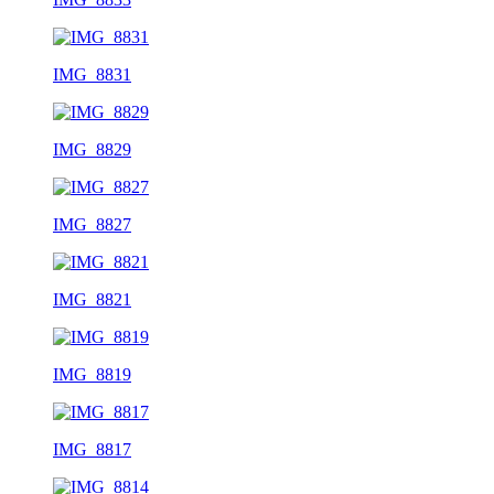
IMG_8831
IMG_8829
IMG_8827
IMG_8821
IMG_8819
IMG_8817