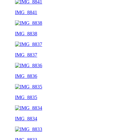
IMG_8841
IMG_8838
IMG_8837
IMG_8836
IMG_8835
IMG_8834
IMG_8833