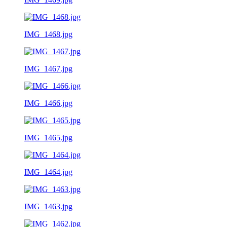
IMG_1468.jpg
IMG_1467.jpg
IMG_1466.jpg
IMG_1465.jpg
IMG_1464.jpg
IMG_1463.jpg