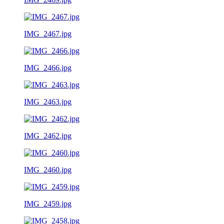
IMG_2467.jpg
IMG_2466.jpg
IMG_2463.jpg
IMG_2462.jpg
IMG_2460.jpg
IMG_2459.jpg