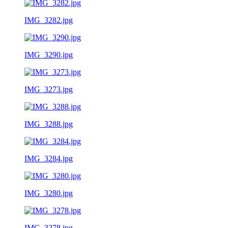
IMG_3282.jpg
IMG_3290.jpg
IMG_3273.jpg
IMG_3288.jpg
IMG_3284.jpg
IMG_3280.jpg
IMG_3278.jpg