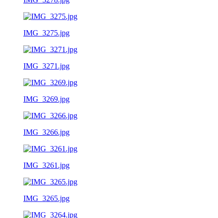
IMG_3275.jpg
IMG_3271.jpg
IMG_3269.jpg
IMG_3266.jpg
IMG_3261.jpg
IMG_3265.jpg